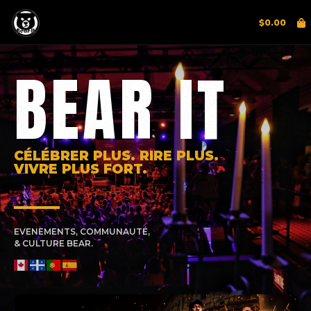
$
0.00
BEAR IT
CÉLÉBRER PLUS. RIRE PLUS.
VIVRE PLUS FORT.
EVENEMENTS, COMMUNAUTÉ,
& CULTURE BEAR.