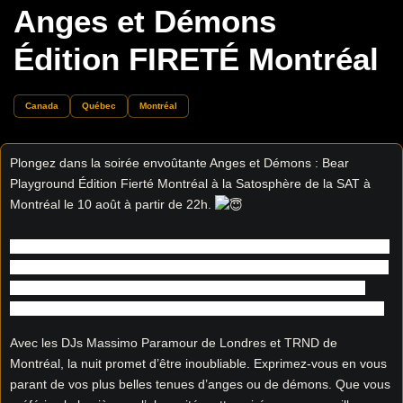
Anges et Démons
Édition FIRETÉ Montréal
Canada
Québec
Montréal
Plongez dans la soirée envoûtante Anges et Démons : Bear
Playground Édition Fierté Montréal à la Satosphère de la SAT à
Montréal le 10 août à partir de 22h.
En partenariat avec Bear-it et Fierté Montréal, cet événement offre
une expérience unique aux amateurs de fêtes et à la communauté
des ours. Le Dôme se transformera en un monde mystique où
anges et démons se rencontrent dans une ambiance électrisante.
Avec les DJs Massimo Paramour de Londres et TRND de
Montréal, la nuit promet d’être inoubliable. Exprimez-vous en vous
parant de vos plus belles tenues d’anges ou de démons. Que vous