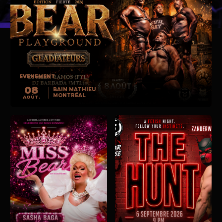
EVENEMENT
08
BAIN MATHIEU
MONTRÉAL
AOÛT.