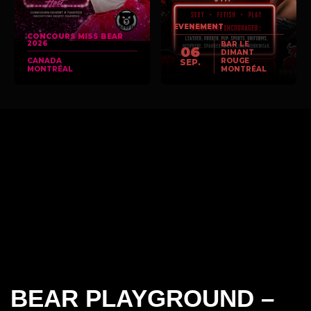
EVENEMENT
CONCOURS MISS BEAR
2026
BAR LE
06
DIMANT
CANADA
ROUGE
SEP.
MONTRÉAL
MONTRÉAL
BEAR PLAYGROUND –