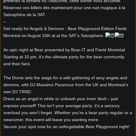
préfériez la lumière ou l’obscurité, cette soirée vous accueille.
Réservez vos billets dès maintenant pour une nuit magique à la
Satosphère de la SAT.
–
Get ready for Angels & Demons : Bear Playground Édition Fierté
Montréal on August 10th at at the SAT’s Satosphere.
An epic night at Bear presented by Bear-IT and Fierté Montréal.
Starting at 10 pm, it’s the ultimate party for the bear community
and their fans.
The Dome sets the stage for a wild gathering of sexy angels and
demons, with DJ Massimo Paramour from the UK and Montreal’s
own DJ TRND.
Dress as an angel in white or unleash your inner devil – just
express yourself! This isn’t your average party; it’s a sensory
overload you won’t forget. Whether you’re a bear party regular or a
newcomer, this event will leave you wanting more.
Secure your spot now for an unforgettable Bear Playground night!