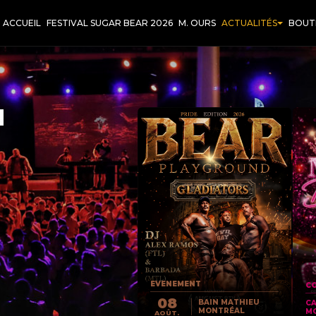
ACCUEIL
FESTIVAL SUGAR BEAR 2026
M. OURS
ACTUALITÉS
BOUT
T
EVENEMENT
CO
08
BAIN MATHIEU
C
MONTRÉAL
M
AOÛT.