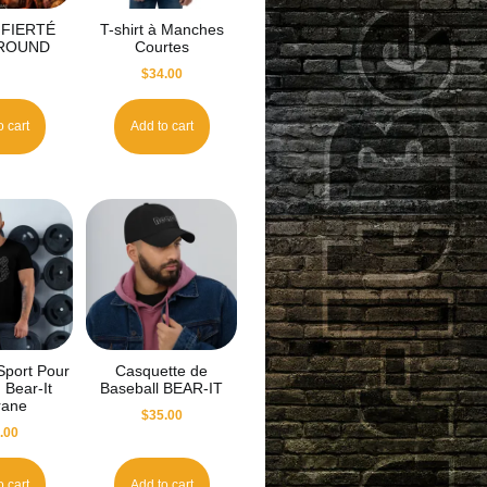
FIERTÉ
T-shirt à Manches
ROUND
Courtes
$
34.00
o cart
Add to cart
 Sport Pour
Casquette de
Bear-It
Baseball BEAR-IT
grane
$
35.00
.00
o cart
Add to cart