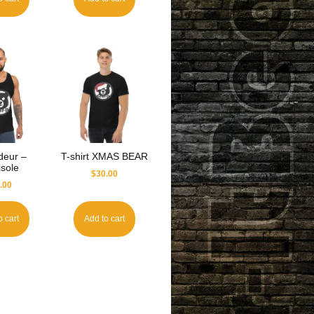
deur –
T-shirt XMAS BEAR
sole
$
30.00
.00
o cart
Add to cart