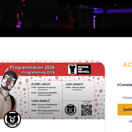
AC
Canad
Ontar
Québ
M