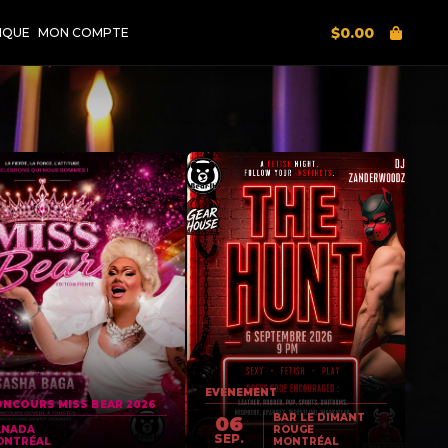
$
0.00
IQUE
MON COMPTE
EVENEMENT
NCOURS MISS BEAR 2026
BAR LE DIMANT
06
ANADA
ROUGE
SEP.
ONTRÉAL
MONTRÉAL