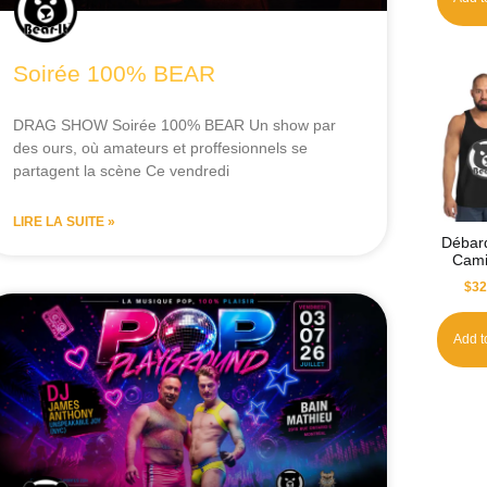
Soirée 100% BEAR
DRAG SHOW Soirée 100% BEAR Un show par
des ours, où amateurs et proffesionnels se
partagent la scène Ce vendredi
LIRE LA SUITE »
Débar
Cami
$
32
Add t