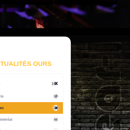
TUALITÉS OURS
a
147
io
17
ec
130
ontréal
98