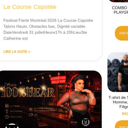
La Course Capotée
COMBO 
PLAYG
Festival Fierté Montréal 2026 La Course Capotée
Talons Hauts, Obstacles bas, Dignité variable.
DateVendredi 31 juilletHeure17h à 20hLieuSte
Add t
Catherine est
LIRE LA SUITE »
T-shirt de
Homme, 
Fili
$
41
Add t