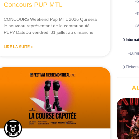
S
Concours PUP MTL
T
CONCOURS Weekend Pup MTL 2026 Qui sera
le nouveau représentant de la communauté
V
PUP? DateDu vendredi 31 juillet au dimanche
Interna
LIRE LA SUITE »
Euro
Tickets
A