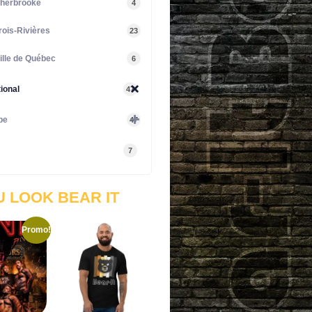
herbrooke
4
rois-Rivières
23
ille de Québec
6
tional
47
pe
47
7
U LOOK BEAR IT
Promo!