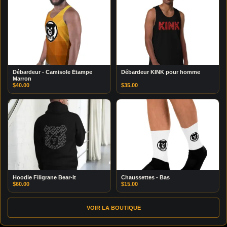
Débardeur - Camisole Étampe
Débardeur KINK pour homme
Marron
$
40.00
$
35.00
Hoodie Filigrane Bear-It
Chaussettes - Bas
$
60.00
$
15.00
VOIR LA BOUTIQUE