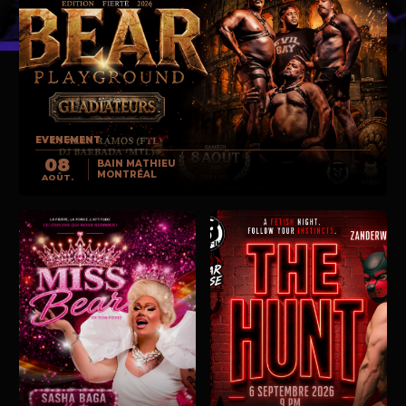
EVENEMENT
08
BAIN MATHIEU
MONTRÉAL
AOÛT.