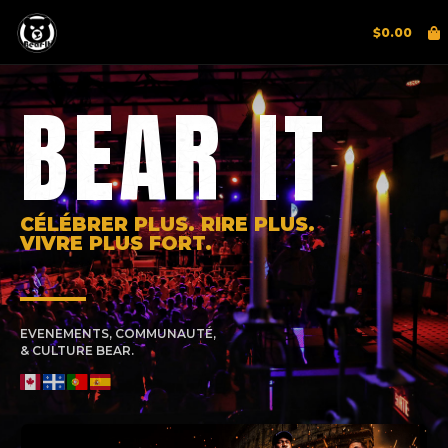
$
0.00
BEAR IT
CÉLÉBRER PLUS. RIRE PLUS.
VIVRE PLUS FORT.
EVENEMENTS, COMMUNAUTÉ,
& CULTURE BEAR.