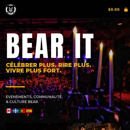
$
0.00
BEAR IT
CÉLÉBRER PLUS. RIRE PLUS.
VIVRE PLUS FORT.
EVENEMENTS, COMMUNAUTÉ,
& CULTURE BEAR.