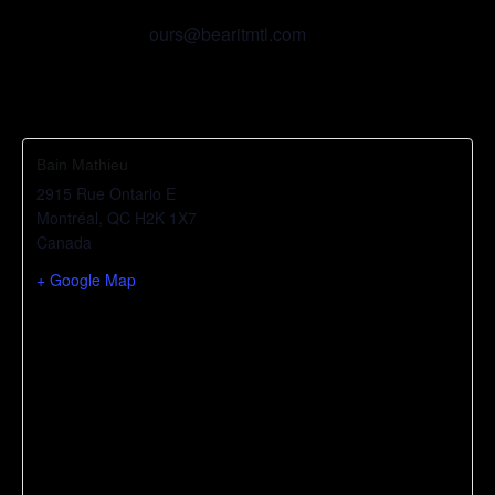
$30.00 – $50.00
ours@bearitmtl.com
Bain Mathieu
2915 Rue Ontario E
Montréal
,
QC
H2K 1X7
Canada
+ Google Map