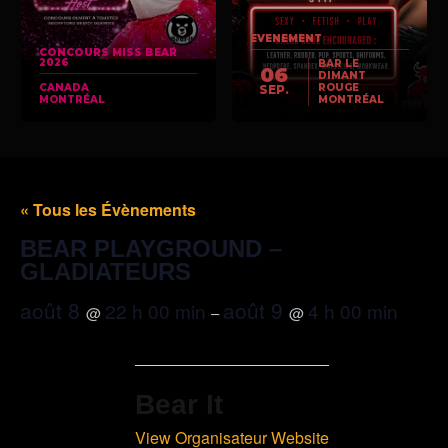
EVENEMENT
CONCOURS MISS BEAR
2026
BAR LE
06
DIMANT
CANADA
ROUGE
SEP.
MONTRÉAL
MONTRÉAL
« Tous les Évènements
BEAR PLAYGROUND –
GLADIATEURS
août 8
août 9
22 h 00 min
4 h 00 min
@
–
@
Bear It
View Organisateur Website