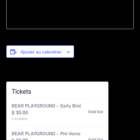
Ajouter au calendrier
Tickets
BEAR PLAYGROUND – Early Bird
$
30.00
Sold Out
0
available
BEAR PLAYGROUND – Pré-Vente
Sold Out