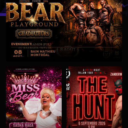
EVENEMENT
08
BAIN MATHIEU
MONTRÉAL
AOÛT.