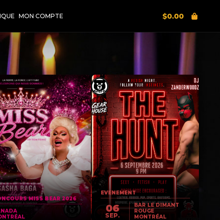
$
0.00
IQUE
MON COMPTE
EVENEMENT
NCOURS MISS BEAR 2026
BAR LE DIMANT
06
ANADA
ROUGE
SEP.
ONTRÉAL
MONTRÉAL