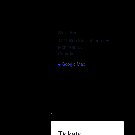
Stock Bar
1171 Rue Ste Catherine Est
Montréal
,
QC
Canada
+ Google Map
Tickets