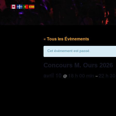
« Tous les Évènements
Cet évènement est passé.
Concours M. Ours 2026
avril 10
18 h 00 min
22 h 30
@
–