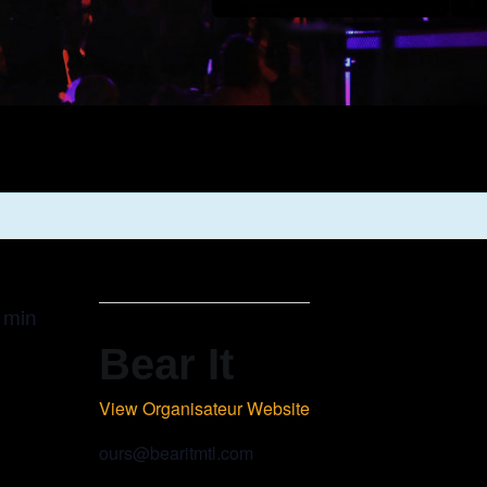
 min
Bear It
View Organisateur Website
$25.00
ours@bearitmtl.com