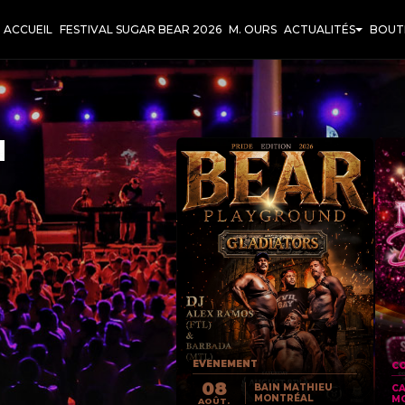
ACCUEIL
FESTIVAL SUGAR BEAR 2026
M. OURS
ACTUALITÉS
BOUT
T
EVENEMENT
CO
08
BAIN MATHIEU
C
MONTRÉAL
M
AOÛT.