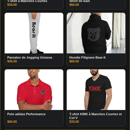
T-shirt à Manches Courtes
Short de bain
$
34.00
$
60.00
Pantalon de Jogging Unisexe
Hoodie Filigrane Bear-It
$
45.00
$
60.00
Polo adidas Performance
T-shirt KINK à Manches Courtes et
Col V
$
60.00
$
33.00