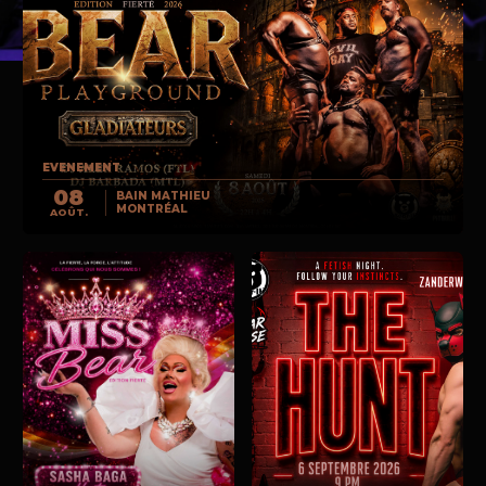
EVENEMENT
08
BAIN MATHIEU
MONTRÉAL
AOÛT.