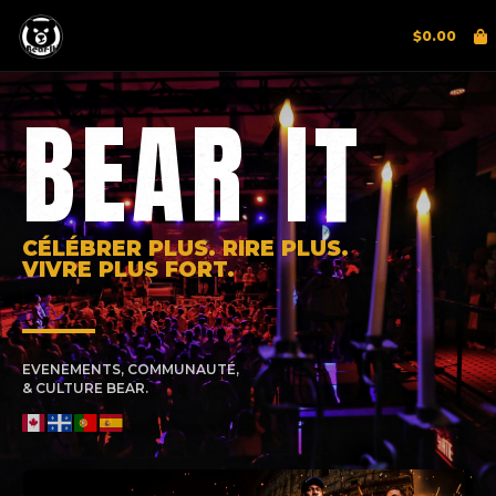
$
0.00
BEAR IT
CÉLÉBRER PLUS. RIRE PLUS.
VIVRE PLUS FORT.
EVENEMENTS, COMMUNAUTÉ,
& CULTURE BEAR.