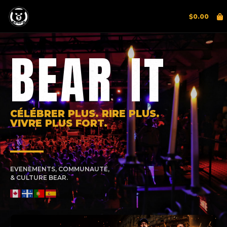
$
0.00
BEAR IT
CÉLÉBRER PLUS. RIRE PLUS.
VIVRE PLUS FORT.
EVENEMENTS, COMMUNAUTÉ,
& CULTURE BEAR.