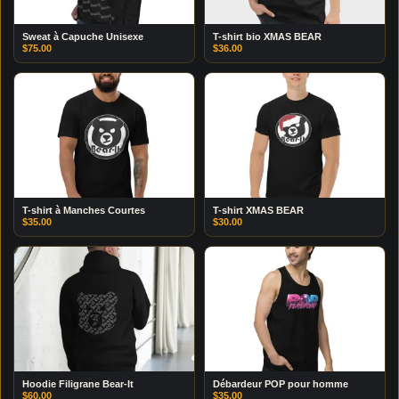
Sweat à Capuche Unisexe
T-shirt bio XMAS BEAR
$
75.00
$
36.00
T-shirt à Manches Courtes
T-shirt XMAS BEAR
$
35.00
$
30.00
Hoodie Filigrane Bear-It
Débardeur POP pour homme
$
60.00
$
35.00