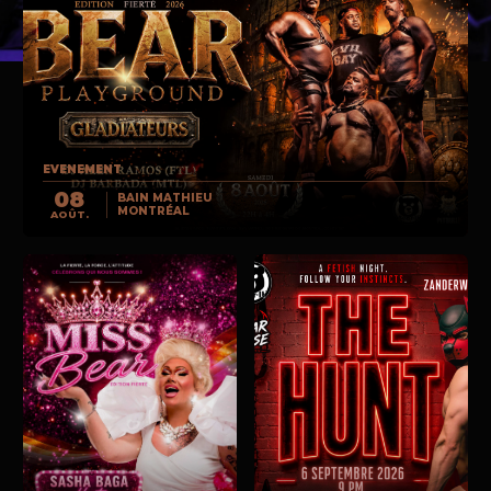
EVENEMENT
08
BAIN MATHIEU
MONTRÉAL
AOÛT.