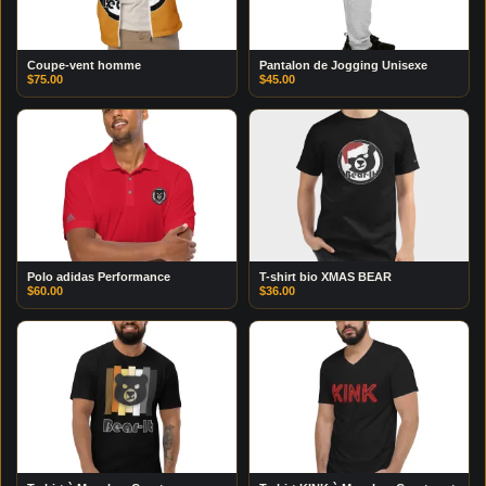
Coupe-vent homme
Pantalon de Jogging Unisexe
$
75.00
$
45.00
Polo adidas Performance
T-shirt bio XMAS BEAR
$
60.00
$
36.00