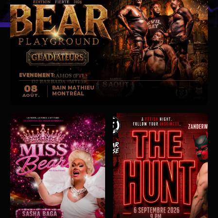
EVENEMENT
08
BAIN MATHIEU
MONTRÉAL
AOÛT.