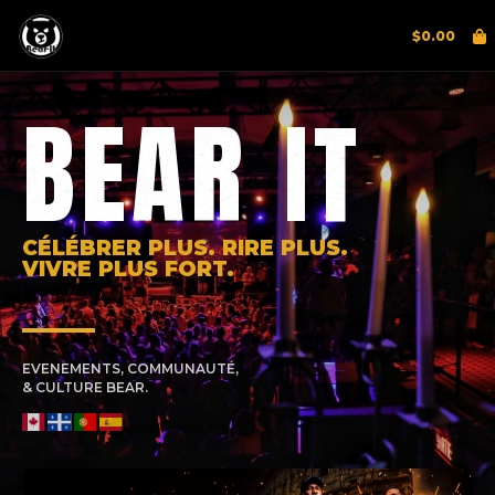
$
0.00
BEAR IT
CÉLÉBRER PLUS. RIRE PLUS.
VIVRE PLUS FORT.
EVENEMENTS, COMMUNAUTÉ,
& CULTURE BEAR.