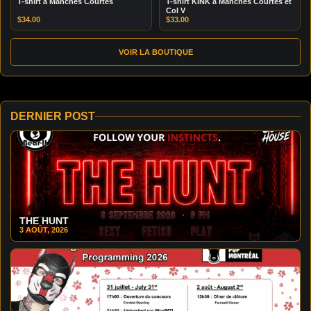
T-shirt à Manches Courtes
T-shirt KINK à Manches Courtes et
Col V
$
34.00
$
33.00
VOIR LA BOUTIQUE
DERNIER POST
THE HUNT
3 AOÛT, 2026