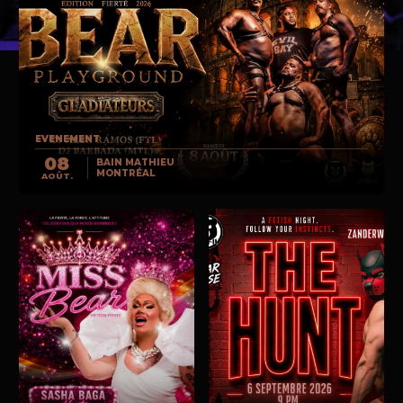
EVENEMENT
08
BAIN MATHIEU
MONTRÉAL
AOÛT.