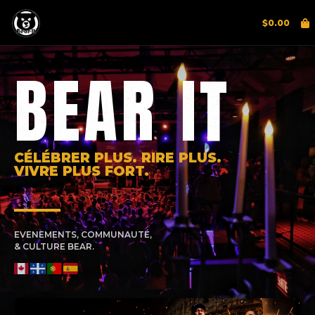
$
0.00
BEAR IT
CÉLÉBRER PLUS. RIRE PLUS.
VIVRE PLUS FORT.
EVENEMENTS, COMMUNAUTÉ,
& CULTURE BEAR.