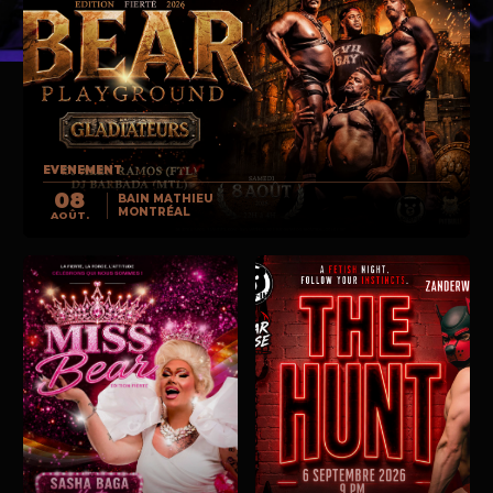
EVENEMENT
08
BAIN MATHIEU
MONTRÉAL
AOÛT.