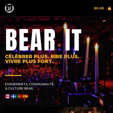
$
0.00
BEAR IT
CÉLÉBRER PLUS. RIRE PLUS.
VIVRE PLUS FORT.
EVENEMENTS, COMMUNAUTÉ,
& CULTURE BEAR.