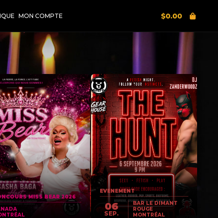
$
0.00
IQUE
MON COMPTE
EVENEMENT
NCOURS MISS BEAR 2026
BAR LE DIMANT
06
ANADA
ROUGE
SEP.
ONTRÉAL
MONTRÉAL