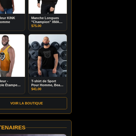
deur KINK
Manche Longues
homme
"Champion" XMAS
BEAR
$
75.00
eur -
T-shirt de Sport
ole Étampe
Pour Homme, Bear-
n
It Filigrane
$
41.00
VOIR LA BOUTIQUE
TENAIRES