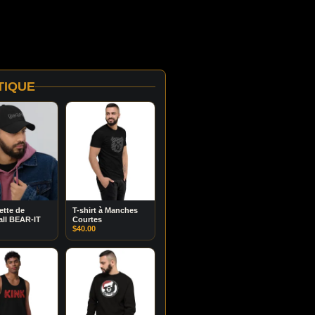
TIQUE
tte de
T-shirt à Manches
ll BEAR-IT
Courtes
$
40.00