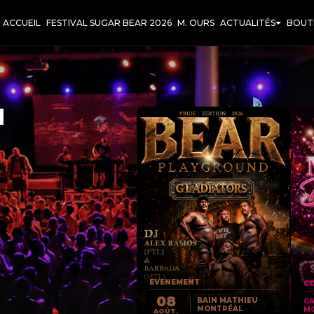
ACCUEIL
FESTIVAL SUGAR BEAR 2026
M. OURS
ACTUALITÉS
BOUT
T
EVENEMENT
CO
08
BAIN MATHIEU
C
MONTRÉAL
M
AOÛT.