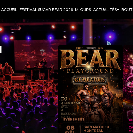
ACCUEIL
FESTIVAL SUGAR BEAR 2026
M. OURS
ACTUALITÉS
BOUT
T
EVENEMENT
CO
08
BAIN MATHIEU
C
MONTRÉAL
M
AOÛT.