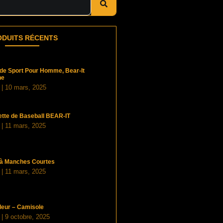
ODUITS RÉCENTS
t de Sport Pour Homme, Bear-It
ne
t
10 mars, 2025
tte de Baseball BEAR-IT
t
11 mars, 2025
t à Manches Courtes
t
11 mars, 2025
eur – Camisole
t
9 octobre, 2025