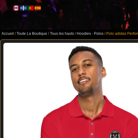
Accueil
/
Toute La Boutique
/
Tous les hauts
/
Hoodies - Polos
/ Polo adidas Perfo