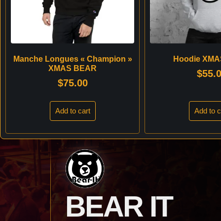
Manche Longues « Champion »
Hoodie XM
XMAS BEAR
$
55.
$
75.00
Add to cart
Add to c
BEAR IT