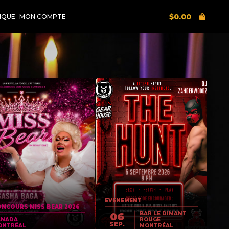
$
0.00
IQUE
MON COMPTE
EVENEMENT
NCOURS MISS BEAR 2026
BAR LE DIMANT
06
ANADA
ROUGE
SEP.
ONTRÉAL
MONTRÉAL