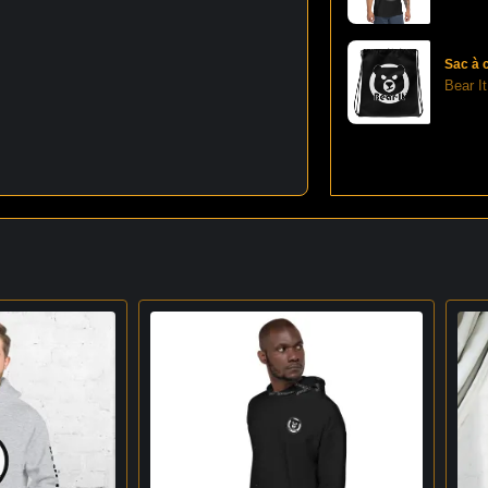
Sac à 
Bear I