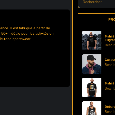
PR
ce. Il est fabriqué à partir de
50+ : idéale pour les activités en
T-shir
de-robe sportswear.
Filigra
Bear I
Casque
Bear I
T-shir
Bear I
Débard
Bear I