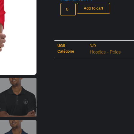
Add To cart
UGS
N/D
Catégorie
Hoodies - Polos