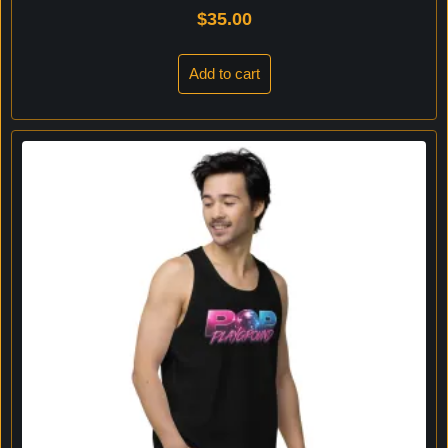
$
35.00
Add to cart