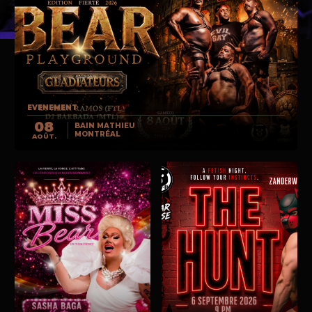
EVENEMENT
08
BAIN MATHIEU
MONTRÉAL
AOÛT.