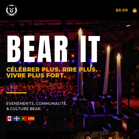
$
0.00
BEAR IT
CÉLÉBRER PLUS. RIRE PLUS.
VIVRE PLUS FORT.
EVENEMENTS, COMMUNAUTÉ,
& CULTURE BEAR.