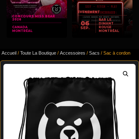
EVENEMENT
CONCOURS MISS BEAR
2026
BAR LE
06
DIMANT
CANADA
ROUGE
SEP.
MONTRÉAL
MONTRÉAL
Accueil
/
Toute La Boutique
/
Accessoires
/
Sacs
/ Sac à cordon