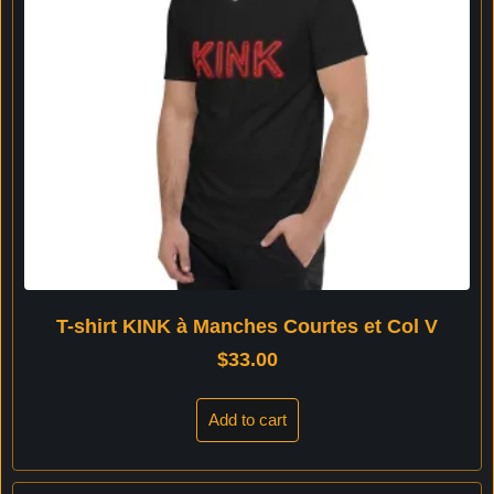
T-shirt KINK à Manches Courtes et Col V
$
33.00
Add to cart