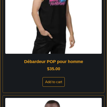
Débardeur POP pour homme
$
35.00
Add to cart