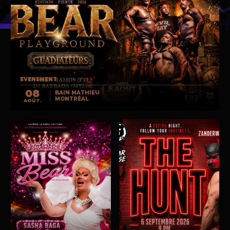
EVENEMENT
08
BAIN MATHIEU
MONTRÉAL
AOÛT.