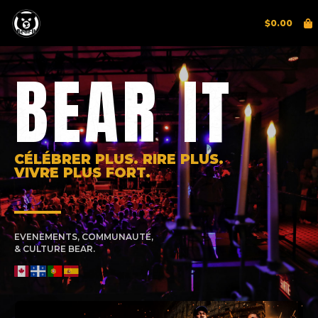
$
0.00
BEAR IT
CÉLÉBRER PLUS. RIRE PLUS.
VIVRE PLUS FORT.
EVENEMENTS, COMMUNAUTÉ,
& CULTURE BEAR.