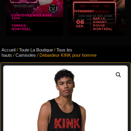
EVENEMENT
CONCOURS MISS BEAR
2026
BAR LE
06
DIMANT
CANADA
ROUGE
SEP.
MONTRÉAL
MONTRÉAL
Accueil
/
Toute La Boutique
/
Tous les
hauts
/
Camisoles
/ Débardeur KINK pour homme