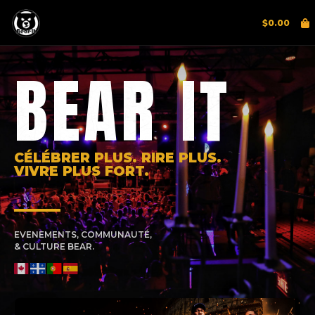
$
0.00
BEAR IT
CÉLÉBRER PLUS. RIRE PLUS.
VIVRE PLUS FORT.
EVENEMENTS, COMMUNAUTÉ,
& CULTURE BEAR.