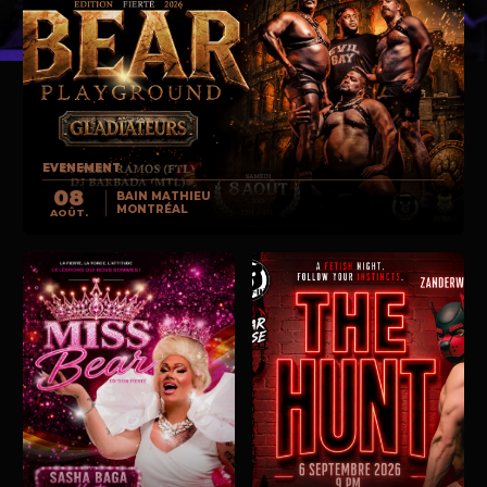
EVENEMENT
08
BAIN MATHIEU
MONTRÉAL
AOÛT.