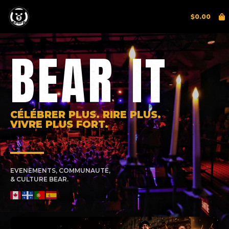
$
0.00
BEAR IT
CÉLÉBRER PLUS. RIRE PLUS.
VIVRE PLUS FORT.
EVENEMENTS, COMMUNAUTÉ,
& CULTURE BEAR.