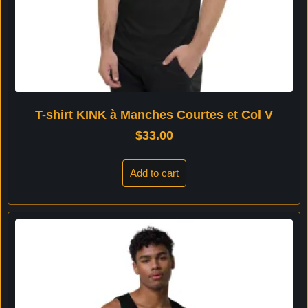
T-shirt KINK à Manches Courtes et Col V
$
33.00
Add to cart