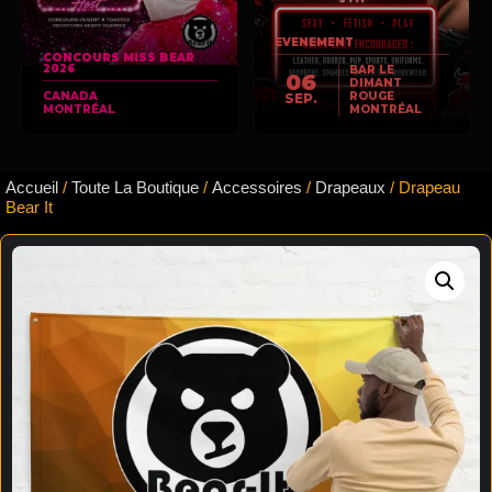
EVENEMENT
CONCOURS MISS BEAR
2026
BAR LE
06
DIMANT
CANADA
ROUGE
SEP.
MONTRÉAL
MONTRÉAL
Accueil
/
Toute La Boutique
/
Accessoires
/
Drapeaux
/ Drapeau
Bear It