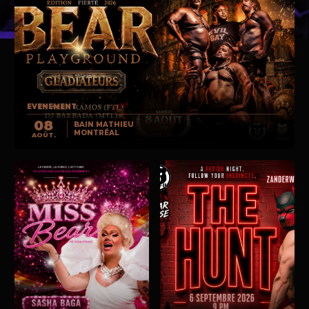
EVENEMENT
08
BAIN MATHIEU
MONTRÉAL
AOÛT.