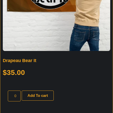
Drapeau Bear It
$
35.00
Add To cart