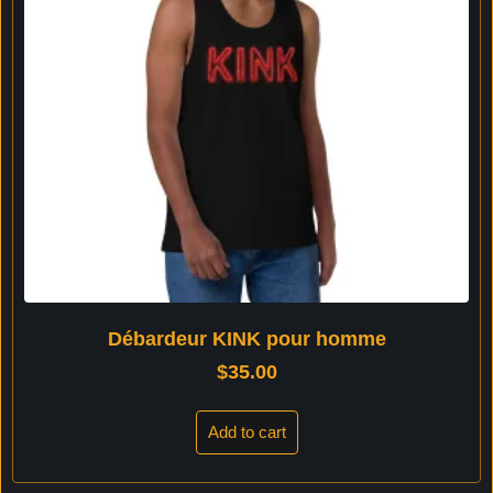
Débardeur KINK pour homme
$
35.00
Add to cart