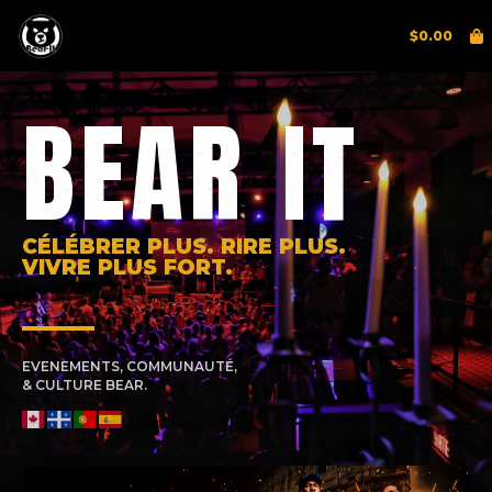
$
0.00
BEAR IT
CÉLÉBRER PLUS. RIRE PLUS.
VIVRE PLUS FORT.
EVENEMENTS, COMMUNAUTÉ,
& CULTURE BEAR.