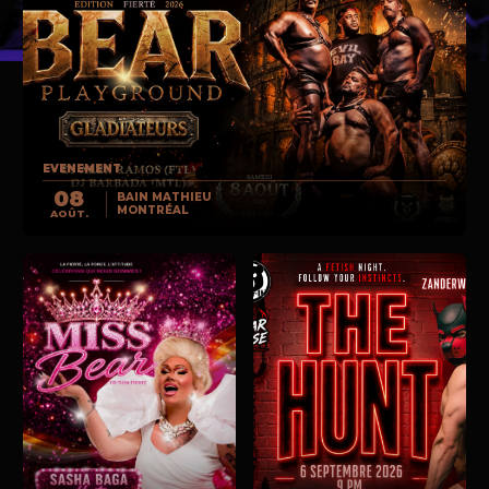
EVENEMENT
08
BAIN MATHIEU
MONTRÉAL
AOÛT.