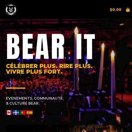
$
0.00
BEAR IT
CÉLÉBRER PLUS. RIRE PLUS.
VIVRE PLUS FORT.
EVENEMENTS, COMMUNAUTÉ,
& CULTURE BEAR.