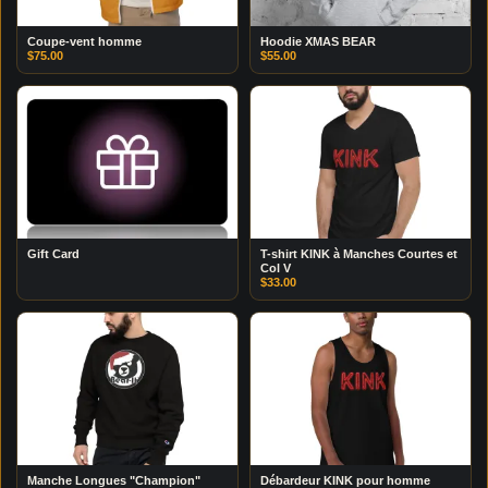
Coupe-vent homme
Hoodie XMAS BEAR
$
75.00
$
55.00
Gift Card
T-shirt KINK à Manches Courtes et
Col V
$
33.00
Manche Longues "Champion"
Débardeur KINK pour homme