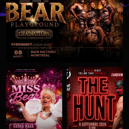
EVENEMENT
08
BAIN MATHIEU
MONTRÉAL
AOÛT.