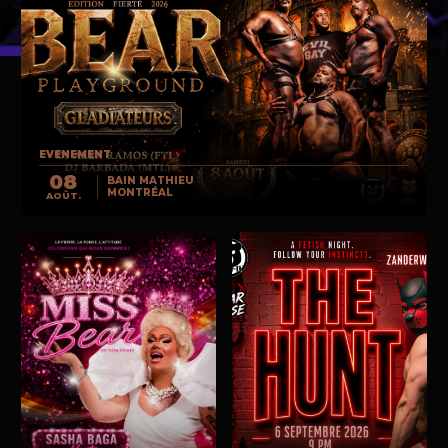
EVENEMENT
08
BAIN MATHIEU
MONTRÉAL
AOÛT.