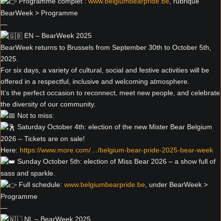
Programme complet :
www.belgiumbearpride.be
, rubrique
BearWeek > Programme
—
EN – BearWeek 2025
BearWeek returns to Brussels from September 30th to October 5th,
2025.
For six days, a variety of cultural, social and festive activities will be
offered in a respectful, inclusive and welcoming atmosphere.
It’s the perfect occasion to reconnect, meet new people, and celebrate
the diversity of our community.
Not to miss:
Saturday October 4th: election of the new Mister Bear Belgium
2026 – Tickets are on sale!
Here:
https://www.more.com/…/belgium-bear-pride-2025-bear-week
Sunday October 5th: election of Miss Bear 2026 – a show full of
sass and sparkle.
Full schedule:
www.belgiumbearpride.be
, under BearWeek >
Programme
—
NL – BearWeek 2025