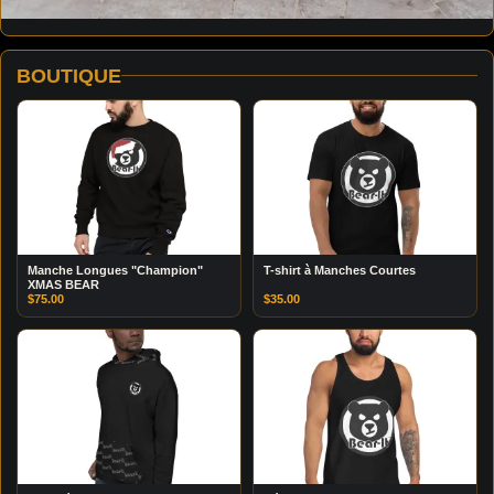
BOUTIQUE
Manche Longues "Champion"
T-shirt à Manches Courtes
XMAS BEAR
$
75.00
$
35.00