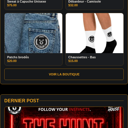
Sweat à Capuche Unisexe
Débardeur - Camisole
$
75.00
$
32.00
Patchs brodés
Chaussettes - Bas
$
20.00
$
15.00
VOIR LA BOUTIQUE
DERNIER POST