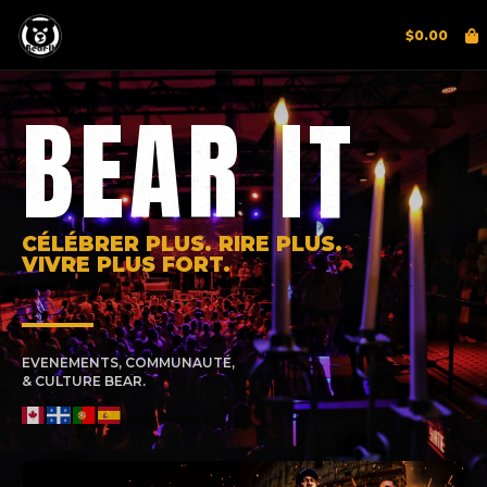
$
0.00
BEAR IT
CÉLÉBRER PLUS. RIRE PLUS.
VIVRE PLUS FORT.
EVENEMENTS, COMMUNAUTÉ,
& CULTURE BEAR.