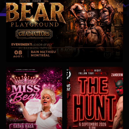
EVENEMENT
08
BAIN MATHIEU
MONTRÉAL
AOÛT.