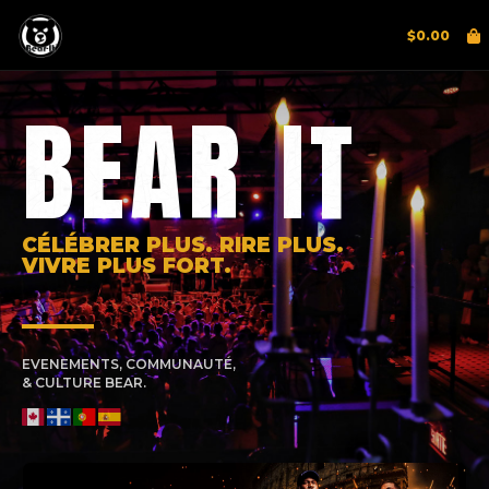
$
0.00
BEAR IT
CÉLÉBRER PLUS. RIRE PLUS.
VIVRE PLUS FORT.
EVENEMENTS, COMMUNAUTÉ,
& CULTURE BEAR.