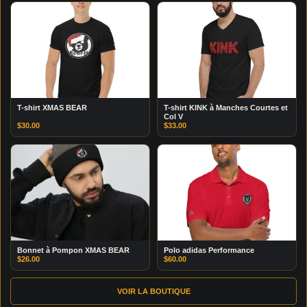
T-shirt XMAS BEAR
T-shirt KINK à Manches Courtes et
Col V
$
30.00
$
33.00
Bonnet à Pompon XMAS BEAR
Polo adidas Performance
$
26.00
$
60.00
VOIR LA BOUTIQUE