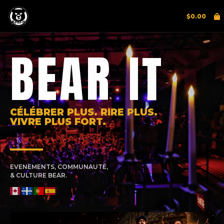
$
0.00
BEAR IT
CÉLÉBRER PLUS. RIRE PLUS.
VIVRE PLUS FORT.
EVENEMENTS, COMMUNAUTÉ,
& CULTURE BEAR.