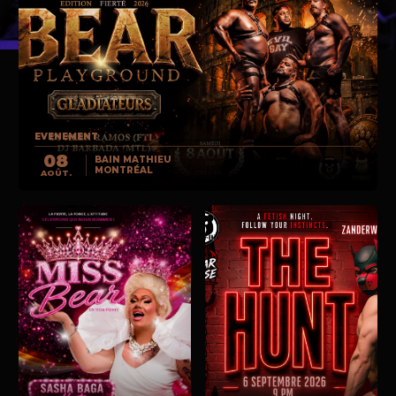
EVENEMENT
08
BAIN MATHIEU
MONTRÉAL
AOÛT.