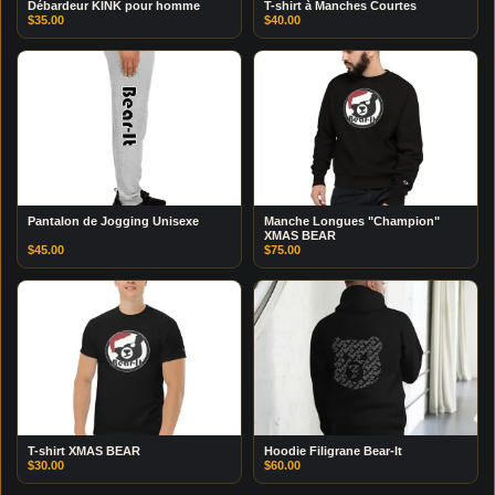
Débardeur KINK pour homme
T-shirt à Manches Courtes
$
35.00
$
40.00
Pantalon de Jogging Unisexe
Manche Longues "Champion"
XMAS BEAR
$
45.00
$
75.00
T-shirt XMAS BEAR
Hoodie Filigrane Bear-It
$
30.00
$
60.00