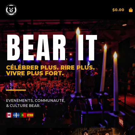
$
0.00
BEAR IT
CÉLÉBRER PLUS. RIRE PLUS.
VIVRE PLUS FORT.
EVENEMENTS, COMMUNAUTÉ,
& CULTURE BEAR.