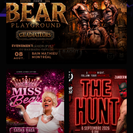
EVENEMENT
08
BAIN MATHIEU
MONTRÉAL
AOÛT.