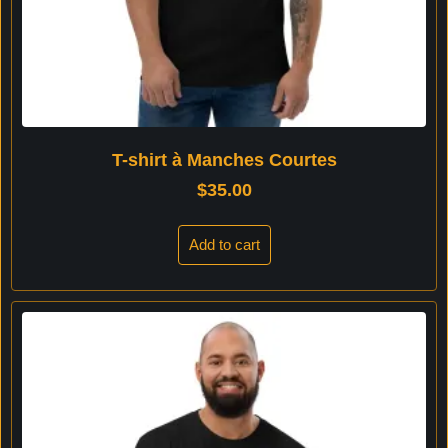
T-shirt à Manches Courtes
$
35.00
Add to cart