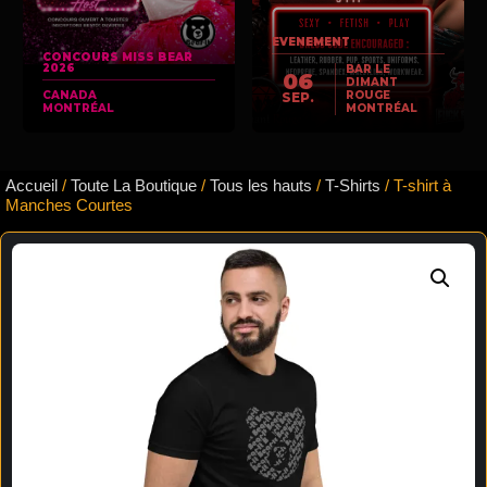
EVENEMENT
CONCOURS MISS BEAR
2026
BAR LE
06
DIMANT
CANADA
ROUGE
SEP.
MONTRÉAL
MONTRÉAL
Accueil
/
Toute La Boutique
/
Tous les hauts
/
T-Shirts
/ T-shirt à
Manches Courtes