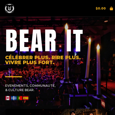
$
0.00
BEAR IT
CÉLÉBRER PLUS. RIRE PLUS.
VIVRE PLUS FORT.
EVENEMENTS, COMMUNAUTÉ,
& CULTURE BEAR.