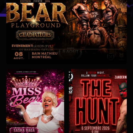
EVENEMENT
08
BAIN MATHIEU
MONTRÉAL
AOÛT.