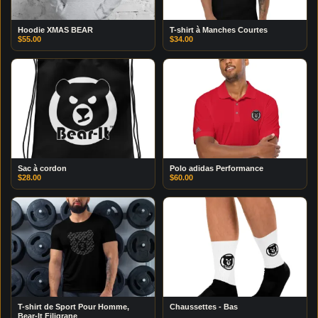
Hoodie XMAS BEAR
T-shirt à Manches Courtes
$
55.00
$
34.00
Sac à cordon
Polo adidas Performance
$
28.00
$
60.00
T-shirt de Sport Pour Homme,
Chaussettes - Bas
Bear-It Filigrane