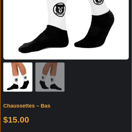
Chaussettes – Bas
$
15.00