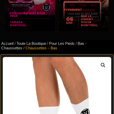
EVENEMENT
CONCOURS MISS BEAR
2026
BAR LE
06
DIMANT
CANADA
ROUGE
SEP.
MONTRÉAL
MONTRÉAL
Accueil
/
Toute La Boutique
/
Pour Les Pieds
/
Bas -
Chaussettes
/ Chaussettes – Bas