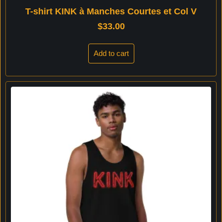
T-shirt KINK à Manches Courtes et Col V
$
33.00
Add to cart