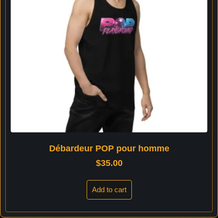
Débardeur POP pour homme
$
35.00
Add to cart