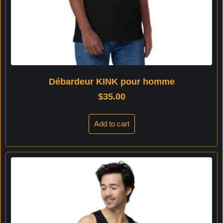
Débardeur KINK pour homme
$
35.00
Add to cart