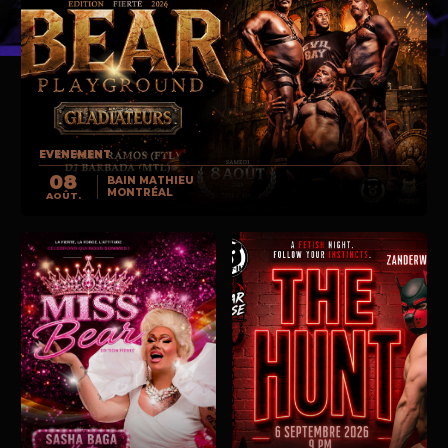
EVENEMENT
08
BAIN MATHIEU
MONTRÉAL
AOÛT.