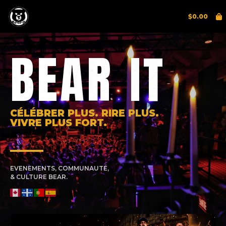
$
0.00
BEAR IT
CÉLÉBRER PLUS. RIRE PLUS.
VIVRE PLUS FORT.
EVENEMENTS, COMMUNAUTÉ,
& CULTURE BEAR.