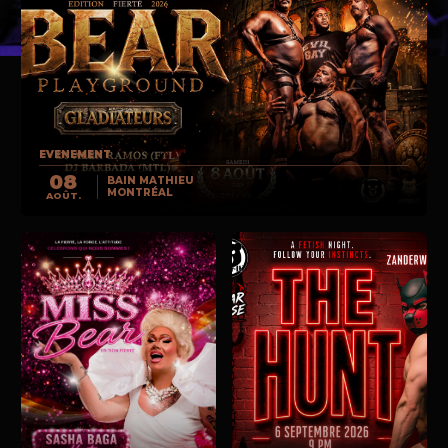
EVENEMENT
08
BAIN MATHIEU
MONTRÉAL
AOÛT.