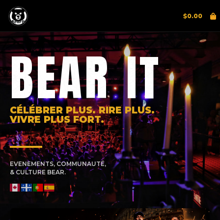
$
0.00
BEAR IT
CÉLÉBRER PLUS. RIRE PLUS.
VIVRE PLUS FORT.
EVENEMENTS, COMMUNAUTÉ,
& CULTURE BEAR.