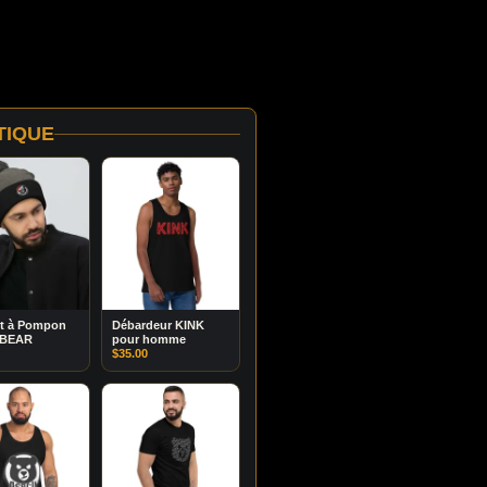
TIQUE
t à Pompon
Débardeur KINK
 BEAR
pour homme
$
35.00