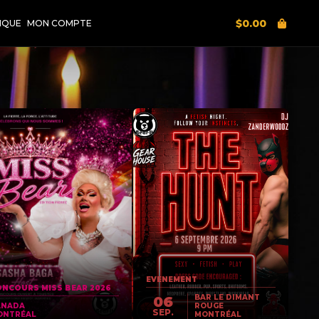
$
0.00
IQUE
MON COMPTE
EVENEMENT
NCOURS MISS BEAR 2026
BAR LE DIMANT
06
ANADA
ROUGE
SEP.
ONTRÉAL
MONTRÉAL