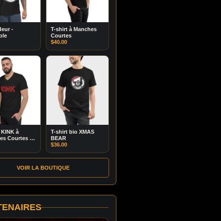
eur -
T-shirt à Manches
ole
Courtes
$
40.00
t KINK à
T-shirt bio XMAS
s Courtes et
BEAR
$
36.00
VOIR LA BOUTIQUE
TENAIRES