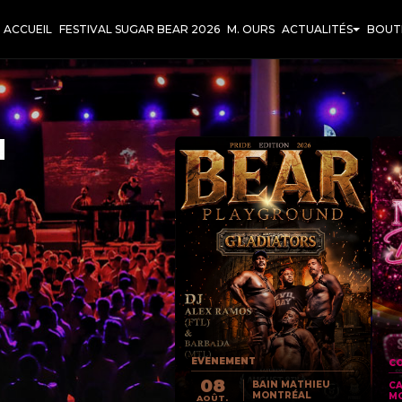
ACCUEIL
FESTIVAL SUGAR BEAR 2026
M. OURS
ACTUALITÉS
BOUT
T
EVENEMENT
CO
08
BAIN MATHIEU
C
MONTRÉAL
M
AOÛT.