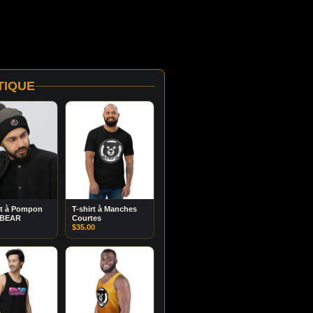
TIQUE
t à Pompon
T-shirt à Manches
 BEAR
Courtes
$
35.00