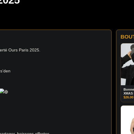
BOU
erté Ours Paris 2025.
rs’den
Bonne
XMAS
$
26.00
artager, boissons offertes