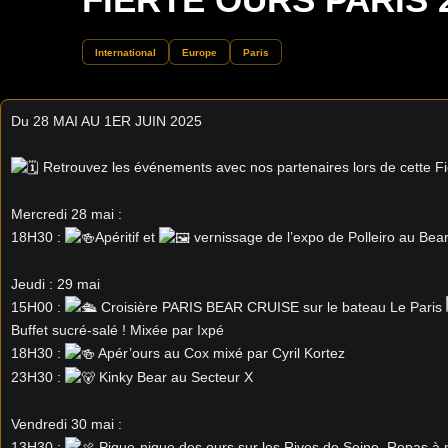
International
Europe
Paris
Du 28 MAI AU 1ER JUIN 2025
Retrouvez les événements avec nos partenaires lors de cette Fi
Mercredi 28 mai :
18H30 :
Apéritif et
vernissage de l’expo de Polleiro au Bea
Jeudi : 29 mai
15H00 :
Croisière PARIS BEAR CRUISE sur le bateau Le Paris
Buffet sucré-salé ! Mixée par Ixpé
18H30 :
Apér’ours au Cox mixé par Cyril Kortez
23H30 :
Kinky Bear au Secteur X
Vendredi 30 mai :
13H30 :
Pique-nique des ours sur les Rives de Seine. Repas à p