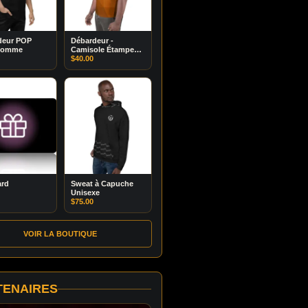
deur POP
Débardeur -
homme
Camisole Étampe
Marron
$
40.00
ard
Sweat à Capuche
Unisexe
$
75.00
VOIR LA BOUTIQUE
TENAIRES