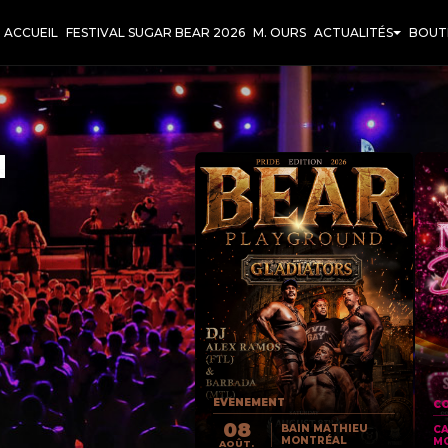
ACCUEIL
FESTIVAL SUGAR BEAR 2026
M. OURS
ACTUALITÉS
BOUT
T
EVENEMENT
CO
08
BAIN MATHIEU
C
MONTRÉAL
M
AOÛT.