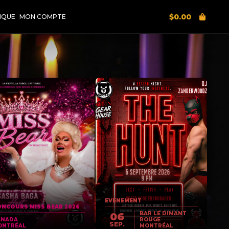
$
0.00
IQUE
MON COMPTE
EVENEMENT
NCOURS MISS BEAR 2026
BAR LE DIMANT
06
ANADA
ROUGE
SEP.
ONTRÉAL
MONTRÉAL