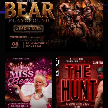
EVENEMENT
08
BAIN MATHIEU
MONTRÉAL
AOÛT.