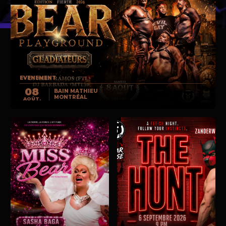
EVENEMENT
08
BAIN MATHIEU
MONTRÉAL
AOÛT.