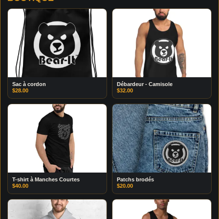
Sac à cordon
Débardeur - Camisole
$
28.00
$
32.00
T-shirt à Manches Courtes
Patchs brodés
$
40.00
$
20.00