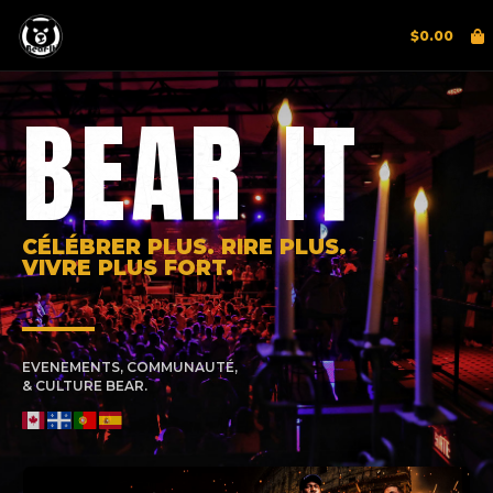
$
0.00
BEAR IT
CÉLÉBRER PLUS. RIRE PLUS.
VIVRE PLUS FORT.
EVENEMENTS, COMMUNAUTÉ,
& CULTURE BEAR.