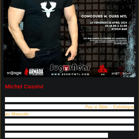
Michel Cassivi
Après 15 ans d’expérience dans le domaine de l’esthétique, il
fonde en 2013 son studio pour homme,
Pas si Bête – Esthétique
au Masculin
. Passionné entre autre par l’importance de célébrer
la pilosité corporelle, il met en valeur des soins esthétiques, des
services d’épilation, de mascaping ainsi que des traitements pour
la barbe, le tout dans un environnement confortable.