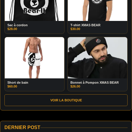
Sac à cordon
T-shirt XMAS BEAR
$
28.00
$
30.00
Short de bain
Bonnet à Pompon XMAS BEAR
$
60.00
$
26.00
VOIR LA BOUTIQUE
DERNIER POST