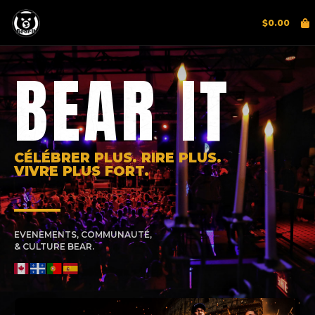
$
0.00
BEAR IT
CÉLÉBRER PLUS. RIRE PLUS.
VIVRE PLUS FORT.
EVENEMENTS, COMMUNAUTÉ,
& CULTURE BEAR.