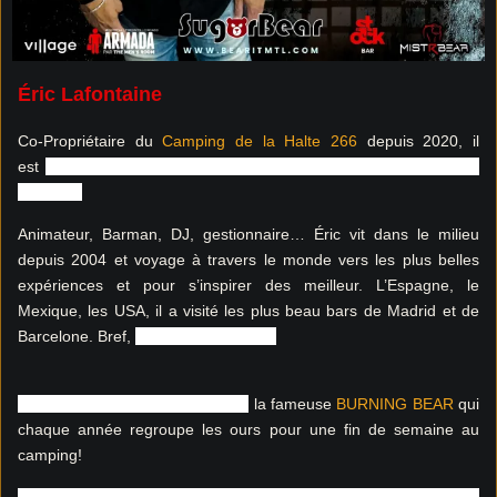
Éric Lafontaine
Co-Propriétaire du
Camping de la Halte 266
depuis 2020, il
est
actuellement dévoué à l’animation et au développement du
camping.
Animateur, Barman, DJ, gestionnaire… Éric vit dans le milieu
depuis 2004 et voyage à travers le monde vers les plus belles
expériences et pour s’inspirer des meilleur. L’Espagne, le
Mexique, les USA, il a visité les plus beau bars de Madrid et de
Barcelone. Bref,
il sait
faire la fête !!!
Vous le vivrez encore cette été à
la fameuse
BURNING BEAR
qui
chaque année regroupe les ours pour une fin de semaine au
camping!
On vous le dit, vous n’avez pas fini d’en entendre parler, car les