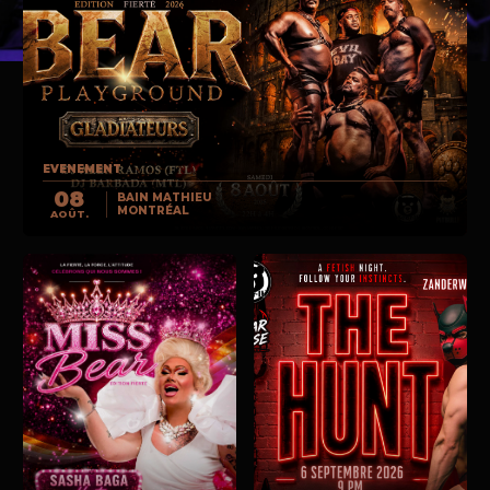
EVENEMENT
08
BAIN MATHIEU
MONTRÉAL
AOÛT.