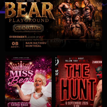
EVENEMENT
08
BAIN MATHIEU
MONTRÉAL
AOÛT.