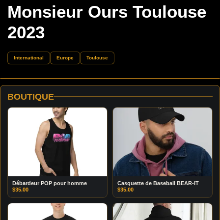
Monsieur Ours Toulouse
2023
International
Europe
Toulouse
BOUTIQUE
Débardeur POP pour homme
Casquette de Baseball BEAR-IT
$
35.00
$
35.00