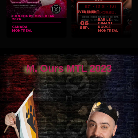
EVENEMENT
CONCOURS MISS BEAR
2026
BAR LE
06
DIMANT
CANADA
ROUGE
SEP.
MONTRÉAL
MONTRÉAL
M. Ours 2023 – Chris
M. Ours MTL 2023
Thompson