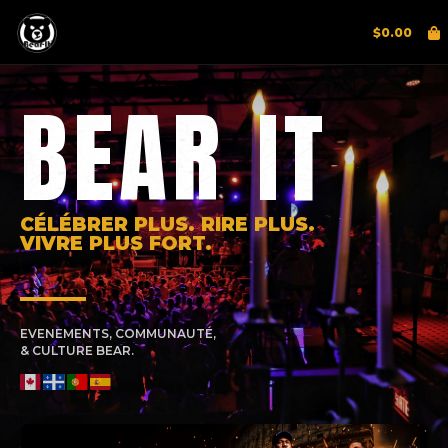
$
0.00
BEAR IT
CÉLÉBRER PLUS. RIRE PLUS.
VIVRE PLUS FORT.
EVENEMENTS, COMMUNAUTÉ,
& CULTURE BEAR.