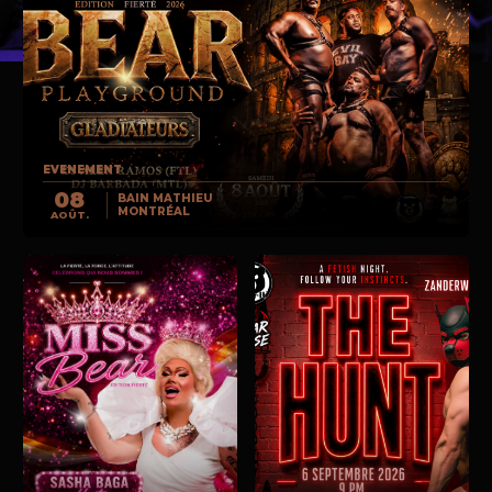
EVENEMENT
08
BAIN MATHIEU
MONTRÉAL
AOÛT.