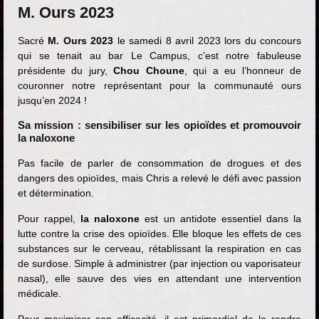
M. Ours 2023
Sacré
M. Ours 2023
le samedi 8 avril 2023 lors du concours
qui se tenait au bar Le Campus, c’est notre fabuleuse
présidente du jury,
Chou Choune
, qui a eu l’honneur de
couronner notre représentant pour la communauté ours
jusqu’en 2024 !
Sa mission : sensibiliser sur les opioïdes et promouvoir
la naloxone
Pas facile de parler de consommation de drogues et des
dangers des opioïdes, mais Chris a relevé le défi avec passion
et détermination.
Pour rappel,
la naloxone
est un antidote essentiel dans la
lutte contre la crise des opioïdes. Elle bloque les effets de ces
substances sur le cerveau, rétablissant la respiration en cas
de surdose. Simple à administrer (par injection ou vaporisateur
nasal), elle sauve des vies en attendant une intervention
médicale.
Pour maximiser son efficacité, il est primordial de la rendre