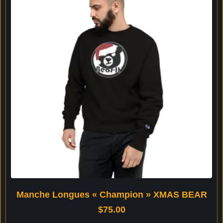
Manche Longues « Champion » XMAS BEAR
$
75.00