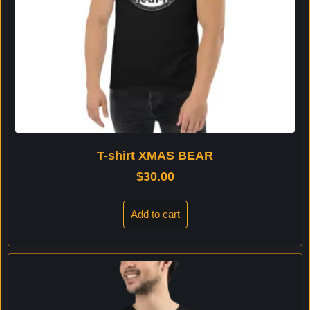
T-shirt XMAS BEAR
$
30.00
Add to cart