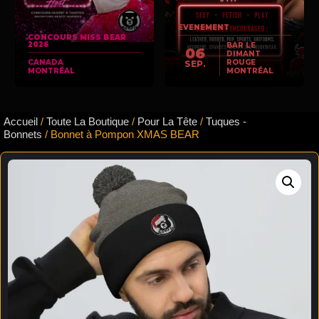
EVENEMENT
CONCOURS MISS BEAR
2026
BAR LE
06
DIMANT
CANADA
ROUGE
SEP.
MONTRÉAL
MONTRÉAL
Accueil
/
Toute La Boutique
/
Pour La Tête
/
Tuques -
Bonnets
/ Bonnet à Pompon XMAS BEAR