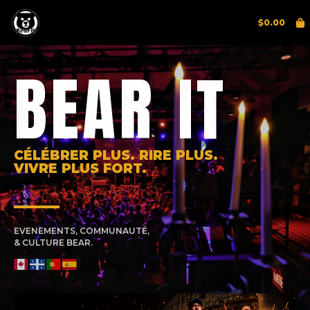
$
0.00
BEAR IT
CÉLÉBRER PLUS. RIRE PLUS.
VIVRE PLUS FORT.
EVENEMENTS, COMMUNAUTÉ,
& CULTURE BEAR.