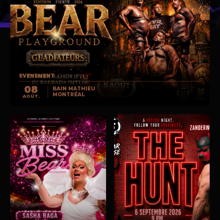
EVENEMENT
08
BAIN MATHIEU
MONTRÉAL
AOÛT.