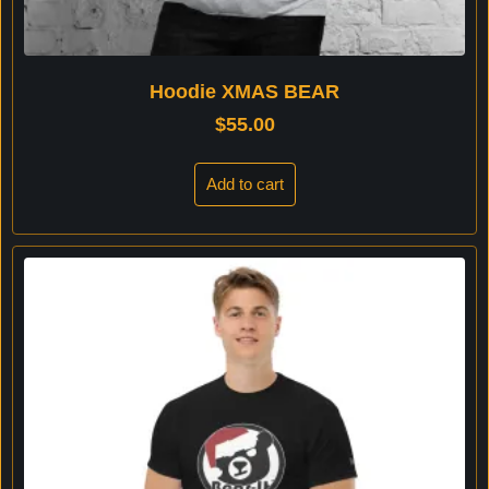
Hoodie XMAS BEAR
$
55.00
Add to cart