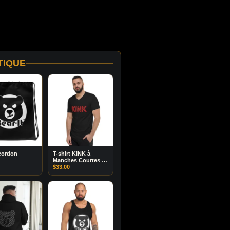
TIQUE
cordon
T-shirt KINK à
Manches Courtes et
Col V
$
33.00