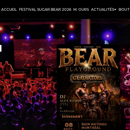
ACCUEIL
FESTIVAL SUGAR BEAR 2026
M. OURS
ACTUALITÉS
BOUT
T
EVENEMENT
CO
08
BAIN MATHIEU
C
MONTRÉAL
M
AOÛT.