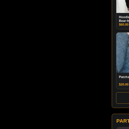
Hoodie
Bear-It
$
60.00
Patchs
$
20.00
PAR