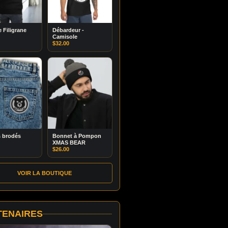
 Filigrane
Débardeur -
Camisole
$
32.00
 brodés
Bonnet à Pompon
XMAS BEAR
$
26.00
VOIR LA BOUTIQUE
TENAIRES