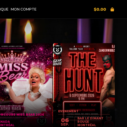
$
0.00
IQUE
MON COMPTE
EVENEMENT
NCOURS MISS BEAR 2026
BAR LE DIMANT
06
ANADA
ROUGE
SEP.
ONTRÉAL
MONTRÉAL