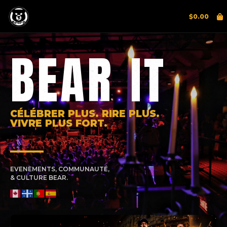
$
0.00
BEAR IT
CÉLÉBRER PLUS. RIRE PLUS.
VIVRE PLUS FORT.
EVENEMENTS, COMMUNAUTÉ,
& CULTURE BEAR.