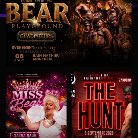
EVENEMENT
08
BAIN MATHIEU
MONTRÉAL
AOÛT.