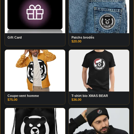
Gift Card
Patchs brodés
$
20.00
Coupe-vent homme
T-shirt bio XMAS BEAR
$
75.00
$
36.00