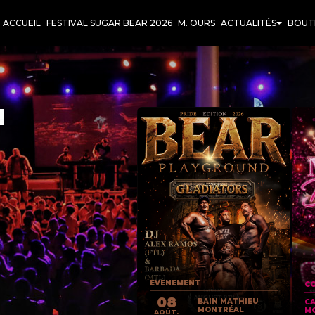
ACCUEIL
FESTIVAL SUGAR BEAR 2026
M. OURS
ACTUALITÉS
BOUT
T
EVENEMENT
CO
08
BAIN MATHIEU
C
MONTRÉAL
M
AOÛT.