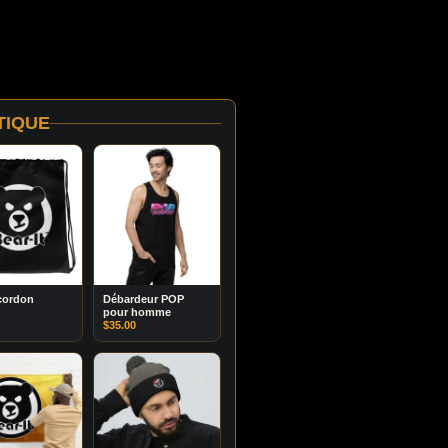
TIQUE
cordon
Débardeur POP
pour homme
$
35.00