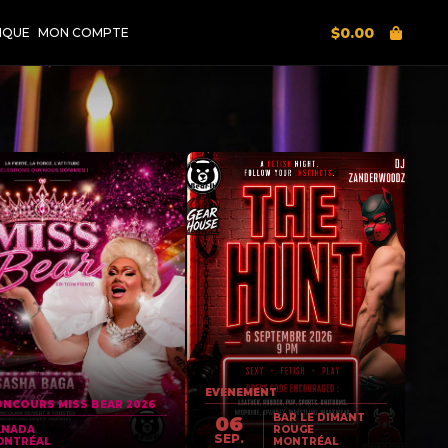
$
0.00
IQUE
MON COMPTE
EVENEMENT
NCOURS MISS BEAR 2026
BAR LE DIMANT
06
ANADA
ROUGE
SEP.
ONTRÉAL
MONTRÉAL