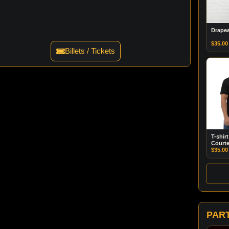
Drapea
$
35.00
Billets / Tickets
T-shir
Court
$
35.00
PAR