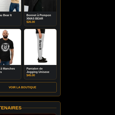
u Bear It
Bonnet à Pompon
XMAS BEAR
$
26.00
t à Manches
Pantalon de
es
Jogging Unisexe
$
45.00
VOIR LA BOUTIQUE
TENAIRES