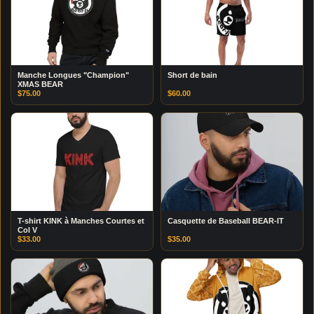
Manche Longues "Champion"
Short de bain
XMAS BEAR
$
75.00
$
60.00
T-shirt KINK à Manches Courtes et
Casquette de Baseball BEAR-IT
Col V
$
33.00
$
35.00