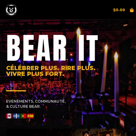
$
0.00
BEAR IT
CÉLÉBRER PLUS. RIRE PLUS.
VIVRE PLUS FORT.
EVENEMENTS, COMMUNAUTÉ,
& CULTURE BEAR.