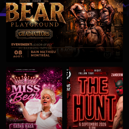
EVENEMENT
08
BAIN MATHIEU
MONTRÉAL
AOÛT.