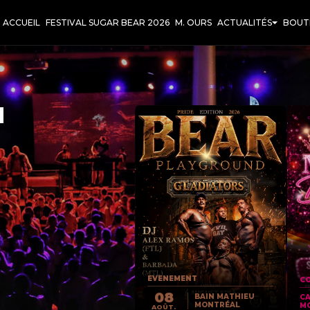
ACCUEIL
FESTIVAL SUGAR BEAR 2026
M. OURS
ACTUALITÉS
BOUT
T
EVENEMENT
CO
08
BAIN MATHIEU
C
MONTRÉAL
M
AOÛT.