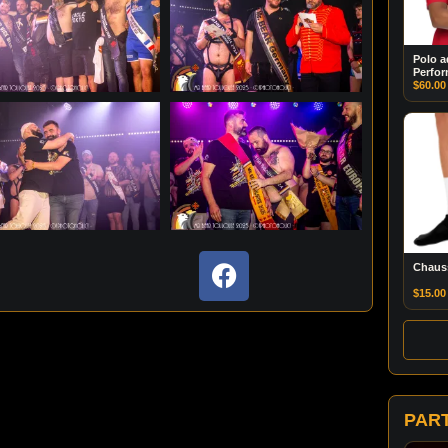
Polo a
Perfo
$
60.00
Chauss
$
15.00
PAR