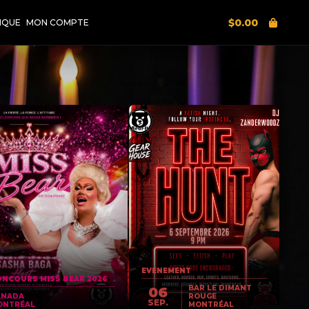
$
0.00
IQUE
MON COMPTE
EVENEMENT
NCOURS MISS BEAR 2026
BAR LE DIMANT
06
ANADA
ROUGE
SEP.
ONTRÉAL
MONTRÉAL