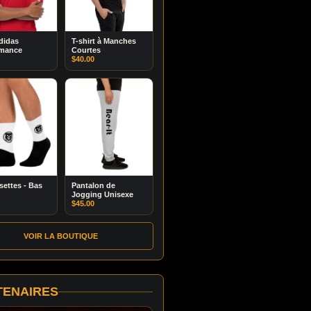
didas
T-shirt à Manches
rmance
Courtes
$
40.00
ettes - Bas
Pantalon de
Jogging Unisexe
$
45.00
VOIR LA BOUTIQUE
TENAIRES