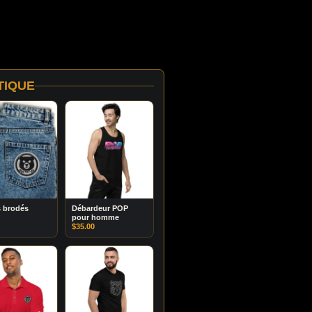
TIQUE
 brodés
Débardeur POP
pour homme
$
35.00