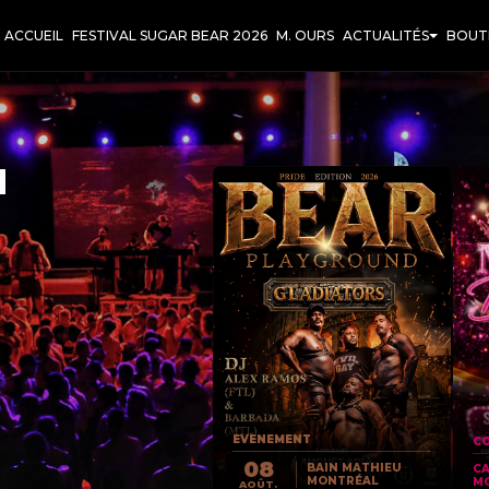
ACCUEIL
FESTIVAL SUGAR BEAR 2026
M. OURS
ACTUALITÉS
BOUT
T
EVENEMENT
CO
08
BAIN MATHIEU
C
MONTRÉAL
M
AOÛT.