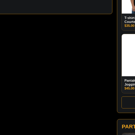
T-shir
Court
$
35.00
Pantal
Joggi
$
45.00
PAR