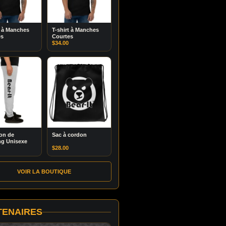
t à Manches
T-shirt à Manches
es
Courtes
$
34.00
on de
Sac à cordon
ng Unisexe
$
28.00
VOIR LA BOUTIQUE
TENAIRES