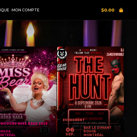
$
0.00
IQUE
MON COMPTE
EVENEMENT
NCOURS MISS BEAR 2026
BAR LE DIMANT
06
ANADA
ROUGE
SEP.
ONTRÉAL
MONTRÉAL