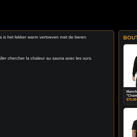
s is het lekker warm vertoeven met de beren.
BOU
’aller chercher la chaleur au sauna avec les ours.
Manch
"Cham
BEAR
$
75.00