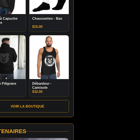
 à Capuche
Chaussettes - Bas
xe
$
15.00
 Filigrane
Débardeur -
Camisole
$
32.00
VOIR LA BOUTIQUE
TENAIRES