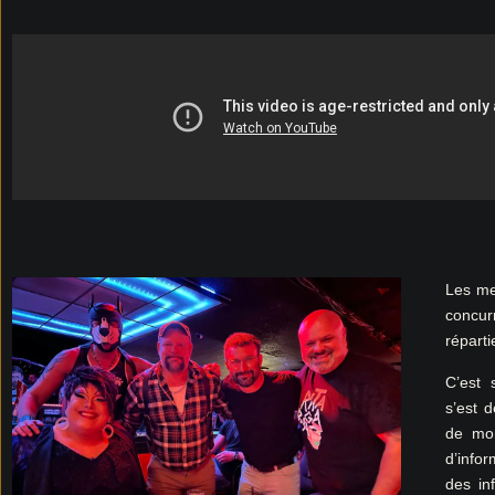
Les mem
concur
réparti
C’est
s’est 
de mon
d’infor
des in