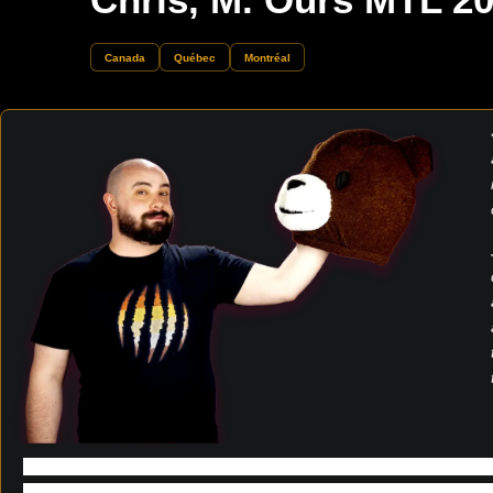
Canada
Québec
Montréal
J’ai hâte au Concours car ça va être beaucoup de fun mais au
membre de la communauté et poursuivre mon travail dans la santé