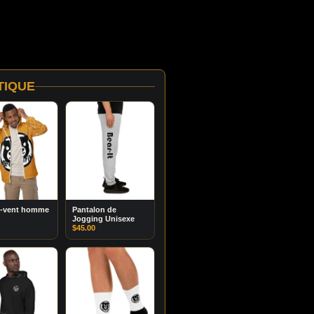
TIQUE
-vent homme
Pantalon de
Jogging Unisexe
$
45.00