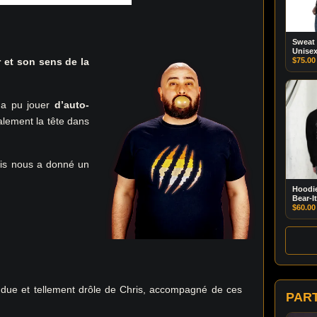
Sweat
Unise
et son sens de la
$
75.00
s a pu jouer
d’auto-
alement la tête dans
ris nous a donné un
Hoodie
Bear-It
$
60.00
endue et tellement drôle de Chris, accompagné de ces
PAR