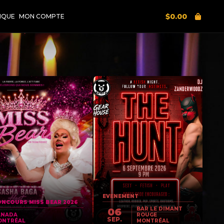
$
0.00
IQUE
MON COMPTE
EVENEMENT
NCOURS MISS BEAR 2026
BAR LE DIMANT
06
ANADA
ROUGE
SEP.
ONTRÉAL
MONTRÉAL