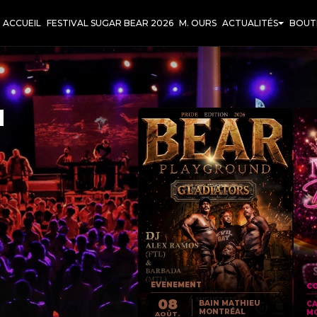
ACCUEIL
FESTIVAL SUGAR BEAR 2026
M. OURS
ACTUALITÉS
BOUT
T
EVENEMENT
CO
08
BAIN MATHIEU
C
MONTRÉAL
M
AOÛT.