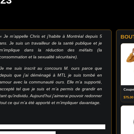
« Je m’appelle Chris et j’habite à Montréal depuis 5
BOU
ans. Je suis un travailleur de la santé publique et je
m’implique dans la réduction des méfaits (la
consommation et la sexualité sécuritaire).
Je me suis inscrit au concours M. ours parce que
depuis que j’ai déménagé à MTL je suis tombé en
amour avec la communauté ours. Elle m’a supporté,
accepté tel que je suis et m’a permis de grandir en
Coupe
tant qu’individu. Aujourd’hui j’aimerai pouvoir redonner
$
75.00
tout ce qui m’a été apporté et m’impliquer davantage.
ssi un moyen pour moi de créer des contact avec les
 au sein de la communauté. »