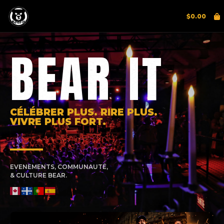
$
0.00
BEAR IT
CÉLÉBRER PLUS. RIRE PLUS.
VIVRE PLUS FORT.
EVENEMENTS, COMMUNAUTÉ,
& CULTURE BEAR.