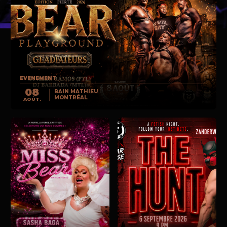
EVENEMENT
08
BAIN MATHIEU
MONTRÉAL
AOÛT.