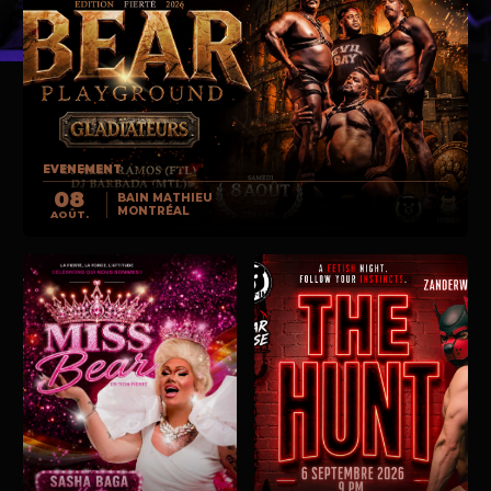
EVENEMENT
08
BAIN MATHIEU
MONTRÉAL
AOÛT.