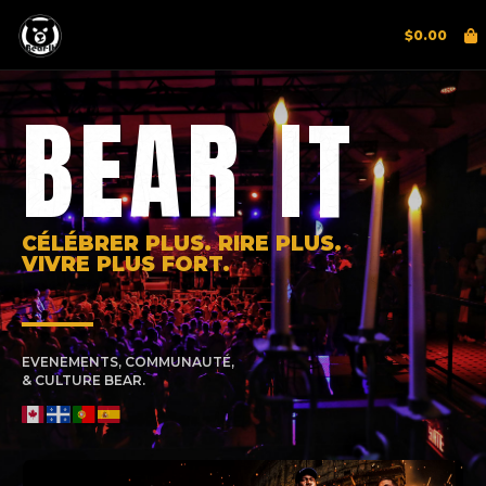
$
0.00
BEAR IT
CÉLÉBRER PLUS. RIRE PLUS.
VIVRE PLUS FORT.
EVENEMENTS, COMMUNAUTÉ,
& CULTURE BEAR.