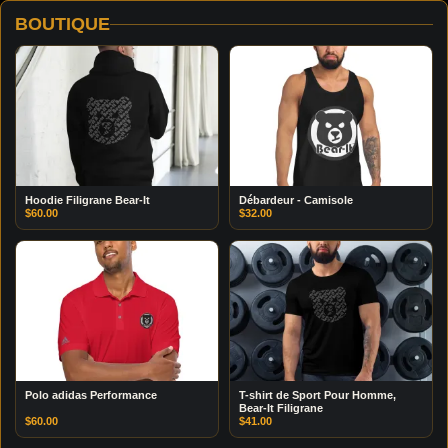
BOUTIQUE
Hoodie Filigrane Bear-It
Débardeur - Camisole
$
60.00
$
32.00
Polo adidas Performance
T-shirt de Sport Pour Homme,
Bear-It Filigrane
$
60.00
$
41.00