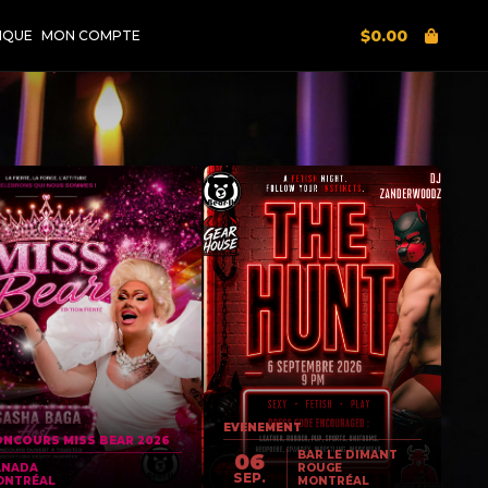
$
0.00
IQUE
MON COMPTE
EVENEMENT
NCOURS MISS BEAR 2026
BAR LE DIMANT
06
ANADA
ROUGE
SEP.
ONTRÉAL
MONTRÉAL