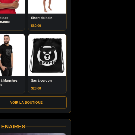
didas
Short de bain
rmance
$
60.00
t à Manches
Sac à cordon
es
$
28.00
VOIR LA BOUTIQUE
TENAIRES