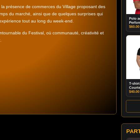
e la présence de commerces du Village proposant des
temps du marché, ainsi que de quelques surprises qui
Polo a
’expérience tout au long du week-end.
Perfo
$
60.00
tournable du Festival, où communauté, créativité et
.
T-shir
Court
$
40.00
PAR