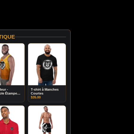
TIQUE
eur -
T-shirt à Manches
ole Étampe
Courtes
n
$
35.00