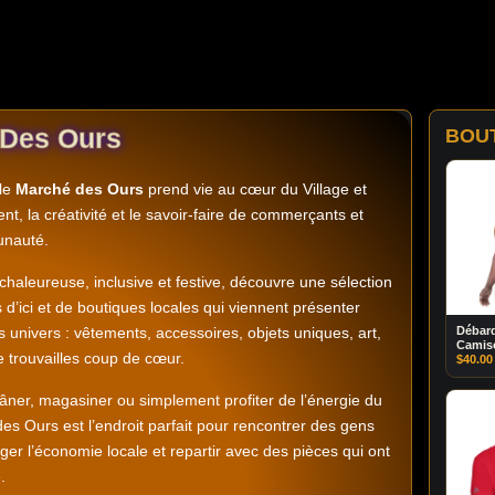
 Des Ours
BOU
 le
Marché des Ours
prend vie au cœur du Village et
ent, la créativité et le savoir-faire de commerçants et
unauté.
aleureuse, inclusive et festive, découvre une sélection
d’ici et de boutiques locales qui viennent présenter
rs univers : vêtements, accessoires, objets uniques, art,
Débard
Camis
e trouvailles coup de cœur.
Marro
$
40.00
lâner, magasiner ou simplement profiter de l’énergie du
s Ours est l’endroit parfait pour rencontrer des gens
er l’économie locale et repartir avec des pièces qui ont
.