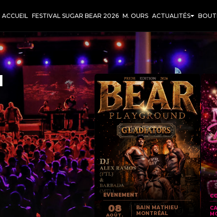
ACCUEIL
FESTIVAL SUGAR BEAR 2026
M. OURS
ACTUALITÉS
BOUT
T
EVENEMENT
CO
08
BAIN MATHIEU
C
MONTRÉAL
M
AOÛT.