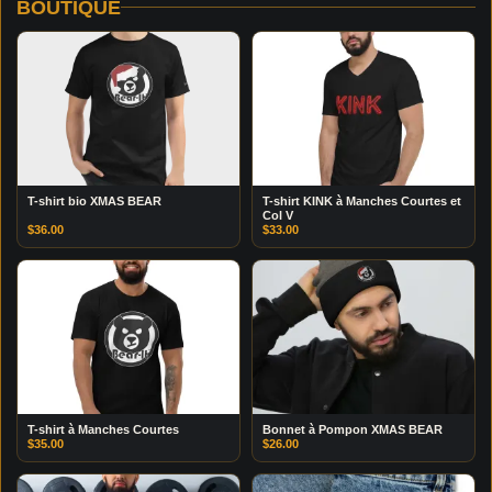
BOUTIQUE
T-shirt bio XMAS BEAR
T-shirt KINK à Manches Courtes et
Col V
$
36.00
$
33.00
T-shirt à Manches Courtes
Bonnet à Pompon XMAS BEAR
$
35.00
$
26.00