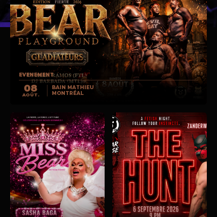
EVENEMENT
08
BAIN MATHIEU
MONTRÉAL
AOÛT.