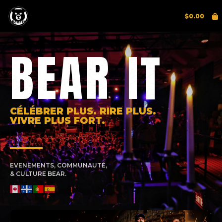
$
0.00
BEAR IT
CÉLÉBRER PLUS. RIRE PLUS.
VIVRE PLUS FORT.
EVENEMENTS, COMMUNAUTÉ,
& CULTURE BEAR.