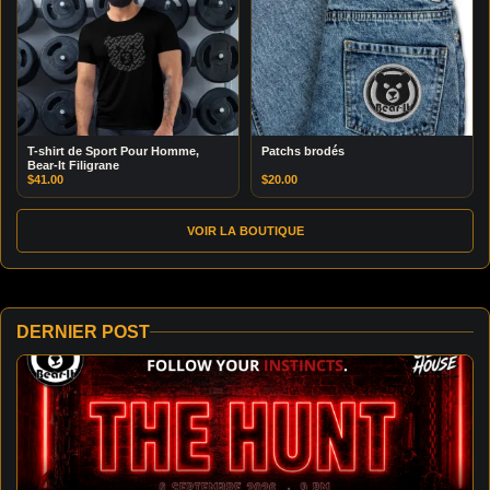
T-shirt de Sport Pour Homme,
Patchs brodés
Bear-It Filigrane
$
41.00
$
20.00
VOIR LA BOUTIQUE
DERNIER POST