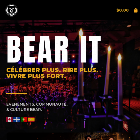
$
0.00
BEAR IT
CÉLÉBRER PLUS. RIRE PLUS.
VIVRE PLUS FORT.
EVENEMENTS, COMMUNAUTÉ,
& CULTURE BEAR.