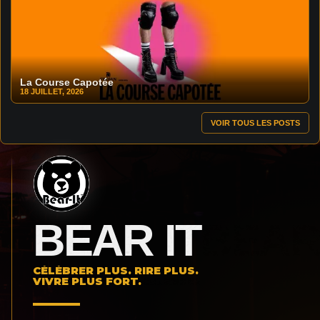
La Course Capotée
18 JUILLET, 2026
VOIR TOUS LES POSTS
BEAR IT
CÉLÉBRER PLUS. RIRE PLUS.
VIVRE PLUS FORT.