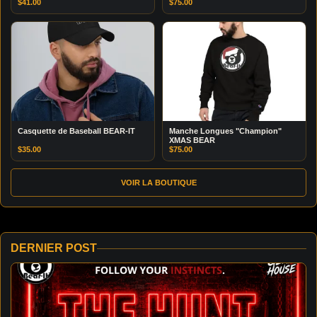
$
41.00
$
75.00
Casquette de Baseball BEAR-IT
Manche Longues "Champion"
XMAS BEAR
$
35.00
$
75.00
VOIR LA BOUTIQUE
DERNIER POST