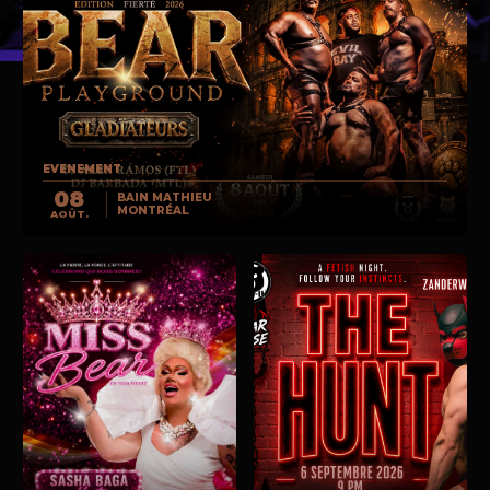
EVENEMENT
08
BAIN MATHIEU
MONTRÉAL
AOÛT.