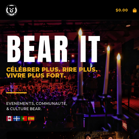
$
0.00
BEAR IT
CÉLÉBRER PLUS. RIRE PLUS.
VIVRE PLUS FORT.
EVENEMENTS, COMMUNAUTÉ,
& CULTURE BEAR.