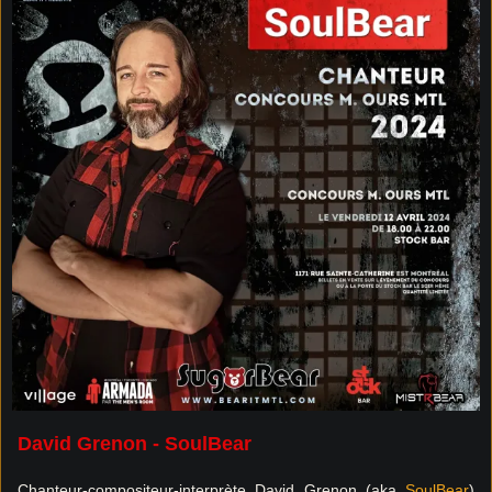
David Grenon - SoulBear
Chanteur-compositeur-interprète David Grenon (aka
SoulBear
)