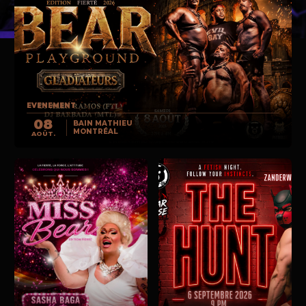
EVENEMENT
08
BAIN MATHIEU
MONTRÉAL
AOÛT.