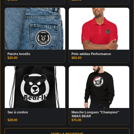
Patchs brodés
Polo adidas Performance
$
20.00
$
60.00
Sac à cordon
Manche Longues "Champion"
XMAS BEAR
$
28.00
$
75.00
VOIR LA BOUTIQUE