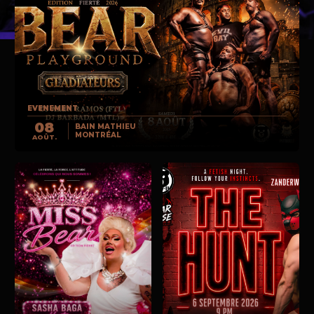
EVENEMENT
08
BAIN MATHIEU
MONTRÉAL
AOÛT.