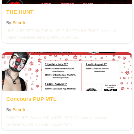
THE HUNT
By
Bear It
UNE NUIT FETISH THE HUNT SUIS TES INSTINCS DateLe 6
SeptembreHeureHeure a venirLieuBar Le...
Concours PUP MTL
By
Bear It
CONCOURS Weekend Pup MTL 2026 Qui sera le nouveau
représentant de la communauté PUP?...