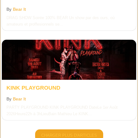
By
Bear It
DRAG SHOW Soirée 100% BEAR Un show par des ours, où
amateurs et proffesionnels se...
KINK PLAYGROUND
By
Bear It
PARTY PLAYGROUND KINK PLAYGROUND DateLe 1er Août
2026Heure22h à 3hLieuBain Mathieu Le KINK...
CHARGER PLUS D'ARTICLES