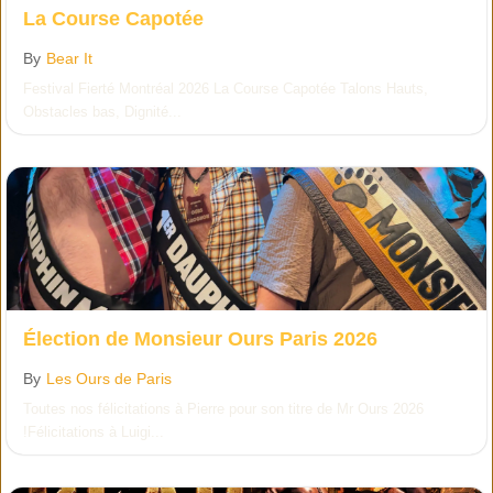
La Course Capotée
By
Bear It
Festival Fierté Montréal 2026 La Course Capotée Talons Hauts,
Obstacles bas, Dignité...
Élection de Monsieur Ours Paris 2026
By
Les Ours de Paris
Toutes nos félicitations à Pierre pour son titre de Mr Ours 2026
!Félicitations à Luigi...