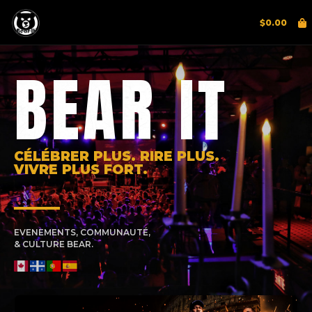
$
0.00
BEAR IT
CÉLÉBRER PLUS. RIRE PLUS.
VIVRE PLUS FORT.
EVENEMENTS, COMMUNAUTÉ,
& CULTURE BEAR.