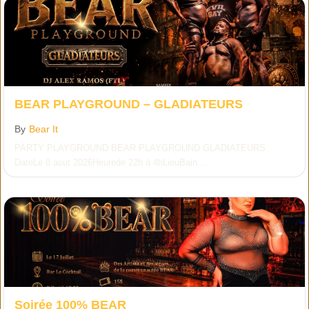
BEAR PLAYGROUND – GLADIATEURS
By
Bear It
PARTY PLAYGROUND BEAR PLAYGROUND GLADIATEURS
DateLe 8 aout 2026Heurede 22h à 4hLieuBain...
Soirée 100% BEAR